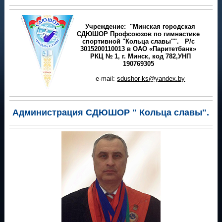
Учреждение: "Минская городская
СДЮШОР Профсоюзов по гимнастике
спортивной "Кольца славы"".
Р/с
3015200110013 в ОАО «Паритетбанк»
РКЦ № 1, г. Минск, код 782,УНП
190769305
e-mail:
sdushor-ks@yandex.by
Администрация СДЮШОР " Кольца славы".